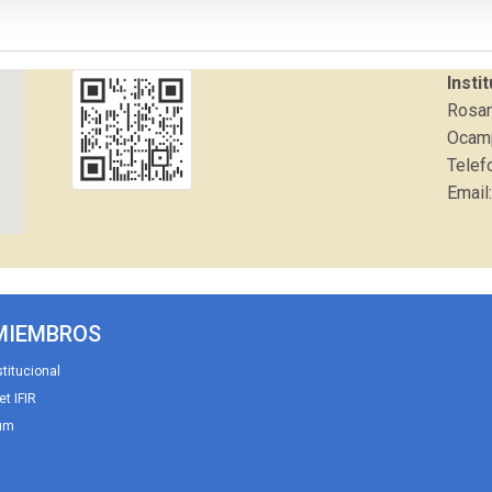
Insti
Rosar
Ocamp
Telef
Email:
MIEMBROS
titucional
et IFIR
um