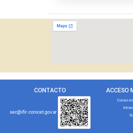
CONTACTO
ACCESO 
Correo ins
Intran
sec@ifir-conicet.gov.ar
S