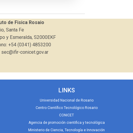
tuto de Fisica Rosaio
io, Santa Fe
o y Esmeralda, S2000EKF
ono: +54 (0341) 4853200
 sec@ifir-conicet.gov.ar
LINKS
Universidad Nacional de Rosario
Centro Científico Tecnológico Rosario
CONICET
Agencia de promoción cientifica y tecnológica
Ministerio de Ciencia, Tecnología e Innovación